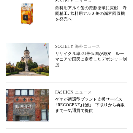
SOCIETY
ニュース
飲料用アルミ缶の資源循環に貢献 寺
岡精工、飲料用アルミ缶の減容回収機
を発売へ
SOCIETY
海外ニュース
リサイクル率EU最低国が激変 ルー
マニアで国民に定着したデポジット制
度
FASHION
ニュース
ゲオが循環型ブランド支援サービス
「RECOGENE」始動 下取りから再販
まで一気通貫で提供