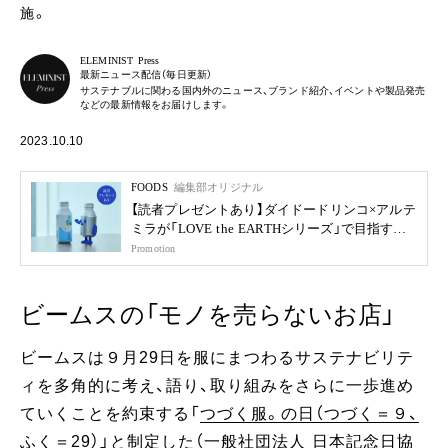
施。
ELEMINIST Press
最新ニュース配信（毎日更新）
サステナブルに関わる国内外のニュース、ブランド紹介、イベントや製品発売
などの最新情報をお届けします。
2023.10.10
FOODS
編集部オリジナル
【読者プレゼントあり】ダイドードリンコ×アルテ
ミラが「LOVE the EARTHシリーズ」で目指す未
来
Promotion
ビームスの「モノを売らないお店」
ビームスは９月29日を服にまつわるサステナビリテ
ィを多角的に考え、語り、取り組みをさらに一歩進め
ていくことを約束する「
つづく服。の日（つづく＝９、
ふく＝29）
」と制定した（一般社団法人 日本記念日協