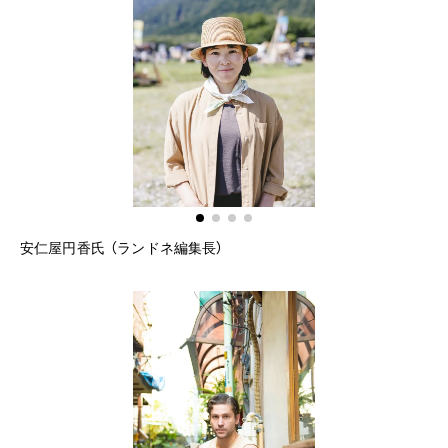
安仁屋円香氏 （ランドネ編集長）
Ay