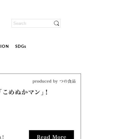
ION
SDGs