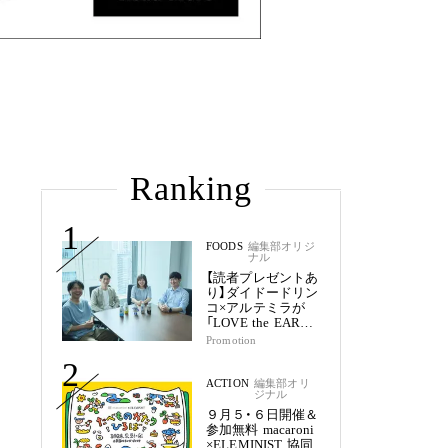
Ranking
1
FOODS
編集部オリジ
ナル
【読者プレゼントあ
り】ダイドードリン
コ×アルテミラが
「LOVE the EARTH
シリーズ」で目指す
Promotion
未来
2
ACTION
編集部オリ
ジナル
９月５・６日開催＆
参加無料 macaroni
×ELEMINIST 協同