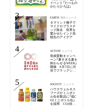
イベント「たべもの
がたりひろば」
3
EARTH
海外ニュース
タマリンド種子で
マイクロプラスチ
ック除去 世界を
驚かせたインド高
校生のアイデア
4
ACTION
ニュース
気候変動キャンペ
ーン「暑すぎる夏を
終わらせるWEEK」
開催 8月7日に渋
谷でフラッグシッ
プイベント
5
SOCIETY
ニュース
ハウスウェルネス
フーズがミニボト
ル缶全製品に「低C
O2ミニボトル缶」
を採用 CO2排出
量を約50%削減