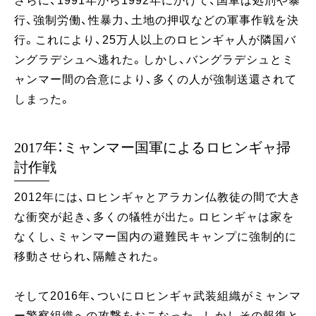
さらに、1991年から1992年にかけて、国軍は処刑や暴
行、強制労働、性暴力、土地の押収などの軍事作戦を決
行。これにより、25万人以上のロヒンギャ人が隣国バ
ングラデシュへ逃れた。しかし、バングラデシュとミ
ャンマー間の合意により、多くの人が強制送還されて
しまった。
2017年：ミャンマー国軍によるロヒンギャ掃
討作戦
2012年には、ロヒンギャとアラカン仏教徒の間で大き
な衝突が起き、多くの犠牲が出た。ロヒンギャは家を
なくし、ミャンマー国内の避難民キャンプに強制的に
移動させられ、隔離された。
そして2016年、ついにロヒンギャ武装組織がミャンマ
ー警察組織への攻撃をおこなった。しかしその報復と