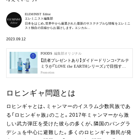
ELEMINIST Editor
エレミニスト編集部
日本をはじめ、世界中から厳選された最新のサステナブルな情報をエレミニ
スト独自の目線からお届けします。エシカル…
2023.09.12
FOODS
編集部オリジナル
【読者プレゼントあり】ダイドードリンコ×アルテ
ミラが「LOVE the EARTHシリーズ」で目指す未
来
Promotion
ロヒンギャ問題とは
ロヒンギャとは、ミャンマーのイスラム少数民族であ
る「ロヒンギャ族」のこと。2017年ミャンマーから激
しい武力弾圧を受けた彼らの多くが、隣国のバングラ
デシュを中心に避難した。多くのロヒンギャ難民が発