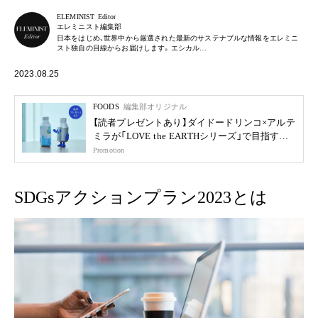
ELEMINIST Editor
エレミニスト編集部
日本をはじめ、世界中から厳選された最新のサステナブルな情報をエレミニ
スト独自の目線からお届けします。エシカル…
2023.08.25
FOODS
編集部オリジナル
【読者プレゼントあり】ダイドードリンコ×アルテ
ミラが「LOVE the EARTHシリーズ」で目指す未
来
Promotion
SDGsアクションプラン2023とは