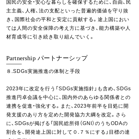
国民の安全・安心な暮らしを確保するために、自由、民
主主義、人権、法の支配といった普遍的価値を守り抜
き、国際社会の平和と安定に貢献する。途上国におい
ては人間の安全保障の考え方に基づき、能力構築や人
材育成等に引き続き取り組んでいく。
Partnership パートナーシップ
８.SDGs実施推進の体制と手段
2023年に改定を行う「SDGs実施指針」も含め、SDGs
推進円卓会議を中心に、国内外のあらゆる関係者との
連携を促進・強化する。また、2023年前半を目処に開
発支援のあり方を定めた開発協力大綱を改定。さら
に、SDGsが掲げる「国民総所得（GNI）のうちODAの
割合を、開発途上国に対して０.７％にする」目標の達