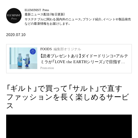
ELEMINIST Press
最新ニュース配信（毎日更新）
サステナブルに関わる国内外のニュース、ブランド紹介、イベントや製品発売
などの最新情報をお届けします。
2020.07.10
FOODS
編集部オリジナル
【読者プレゼントあり】ダイドードリンコ×アルテ
ミラが「LOVE the EARTHシリーズ」で目指す未
来
Promotion
「ギルト」で買って「サルト」で直す
ファッションを長く楽しめるサービ
ス