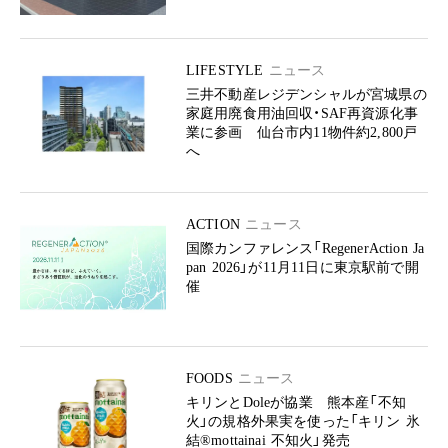
LIFESTYLE
ニュース
三井不動産レジデンシャルが宮城県の
家庭用廃食用油回収・SAF再資源化事
業に参画 仙台市内11物件約2,800戸
へ
ACTION
ニュース
国際カンファレンス「RegenerAction Ja
pan 2026」が11月11日に東京駅前で開
催
FOODS
ニュース
キリンとDoleが協業 熊本産「不知
火」の規格外果実を使った「キリン 氷
結®mottainai 不知火」発売