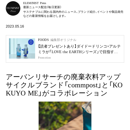
ELEMINIST Press
最新ニュース配信（毎日更新）
サステナブルに関わる国内外のニュース、ブランド紹介、イベントや製品発売
などの最新情報をお届けします。
2023.05.16
FOODS
編集部オリジナル
【読者プレゼントあり】ダイドードリンコ×アルテ
ミラが「LOVE the EARTHシリーズ」で目指す未
来
Promotion
アーバンリサーチの廃棄衣料アップ
サイクルブランド「commpost」と「KO
KUYO ME」がコラボレーション