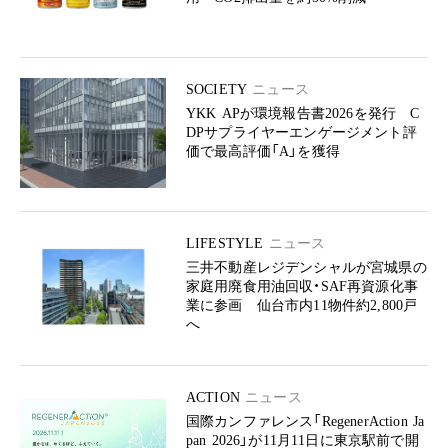
SOCIETY
ニュース
YKK APが環境報告書2026を発行 C
DPサプライヤーエンゲージメント評
価で最高評価「A」を獲得
LIFESTYLE
ニュース
三井不動産レジデンシャルが宮城県の
家庭用廃食用油回収・SAF再資源化事
業に参画 仙台市内11物件約2,800戸
へ
ACTION
ニュース
国際カンファレンス「RegenerAction Ja
pan 2026」が11月11日に東京駅前で開