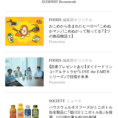
ELEMINIST Recommends
FOODS
編集部オリジナル
おこめから生まれたヒーロー「こめぬ
かマン」！こめぬかって知ってる？【つ
の食品物語１】
Promotion
FOODS
編集部オリジナル
【読者プレゼントあり】ダイドードリン
コ×アルテミラが「LOVE the EARTH
シリーズ」で目指す未来
Promotion
SOCIETY
ニュース
ハウスウェルネスフーズがミニボトル
缶全製品に「低CO2ミニボトル缶」を採
用 CO2排出量を約50%削減