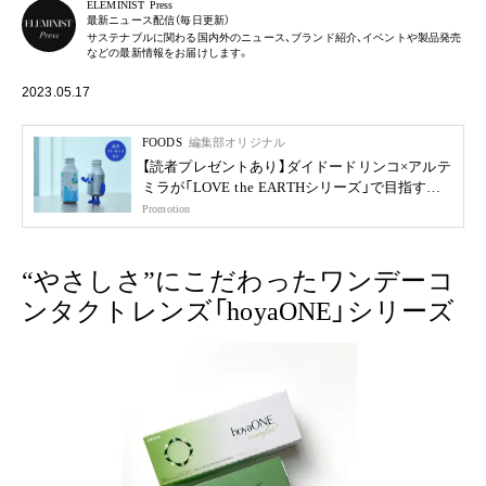
ELEMINIST Press
最新ニュース配信（毎日更新）
サステナブルに関わる国内外のニュース、ブランド紹介、イベントや製品発売
などの最新情報をお届けします。
2023.05.17
FOODS
編集部オリジナル
【読者プレゼントあり】ダイドードリンコ×アルテ
ミラが「LOVE the EARTHシリーズ」で目指す未
来
Promotion
“やさしさ”にこだわったワンデーコ
ンタクトレンズ「hoyaONE」シリーズ