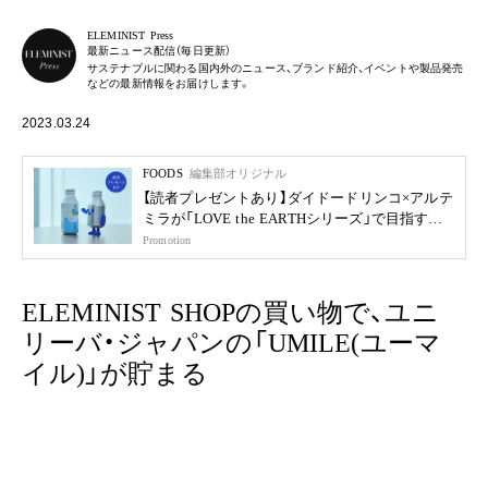
ELEMINIST Press
最新ニュース配信（毎日更新）
サステナブルに関わる国内外のニュース、ブランド紹介、イベントや製品発売
などの最新情報をお届けします。
2023.03.24
FOODS
編集部オリジナル
【読者プレゼントあり】ダイドードリンコ×アルテ
ミラが「LOVE the EARTHシリーズ」で目指す未
来
Promotion
ELEMINIST SHOPの買い物で、ユニ
リーバ・ジャパンの「UMILE(ユーマ
イル)」が貯まる