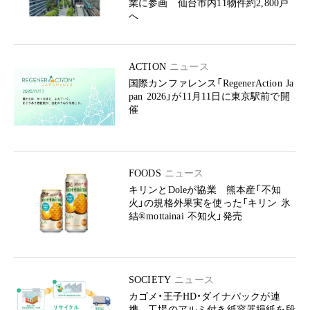
業に参画 仙台市内11物件約2,800戸
へ
ACTION
ニュース
国際カンファレンス「RegenerAction Ja
pan 2026」が11月11日に東京駅前で開
催
FOODS
ニュース
キリンとDoleが協業 熊本産「不知
火」の規格外果実を使った「キリン 氷
結®mottainai 不知火」発売
SOCIETY
ニュース
カゴメ・王子HD・ダイナパックが連
携 工場のアルミ付き紙容器損紙を段