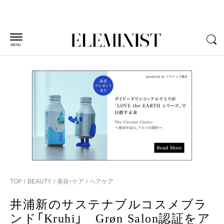
MENU
TOP
BEAUTY
美容・ケア
ヘアケア
井浦新のサステナブルコスメブラ
ンド「Kruhi」 Grøn Salon認証をア