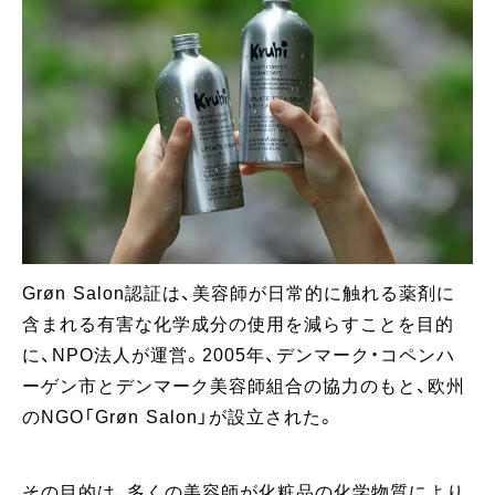
Grøn Salon認証は、美容師が⽇常的に触れる薬剤に
含まれる有害な化学成分の使⽤を減らすことを⽬的
に、NPO法⼈が運営。2005年、デンマーク・コペンハ
ーゲン市とデンマーク美容師組合の協力のもと、欧州
のNGO「Grøn Salon」が設立された。
その目的は、多くの美容師が化粧品の化学物質により