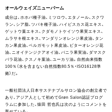
オールウェイズニューバーム
成分は、ホホバ種子油、ミツロウ、エタノール、スクワ
ラン、シア脂、ツバキ種子油、ハイビスカス花エキス、
ゲットウ葉エキス、クダモノトケイソウ果実エキス、
ムラサキ根エキス、マンダリンオレンジ果皮油、タン
カン果皮油、ベルガモット果皮油、ビターオレンジ花
油、ニオイテンジクアオイ油、バニラ果実油、ダマスク
バラ花油、クスノキ葉油、ユーカリ油。自然由来指数
100％（水を含まない自然指数80.5％・ISO16128準
拠）だ。
一般社団法人日本サステナブルサロン協会の創立者で
あり、アジア人として初めてGrøn Salon認証プログ
ラムに参加した、猿田 哲也氏は次のようにコメントを
寄せている。