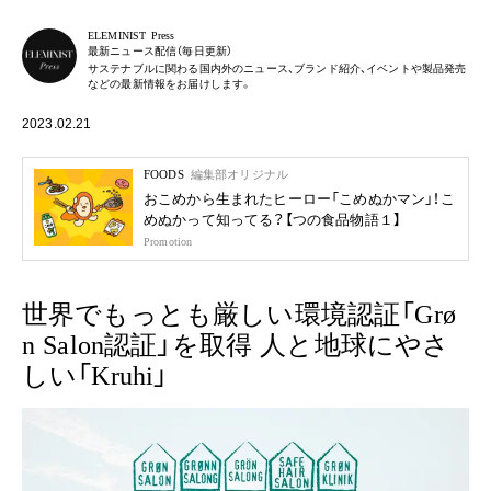
ELEMINIST Press
最新ニュース配信（毎日更新）
サステナブルに関わる国内外のニュース、ブランド紹介、イベントや製品発売
などの最新情報をお届けします。
2023.02.21
FOODS
編集部オリジナル
おこめから生まれたヒーロー「こめぬかマン」！こ
めぬかって知ってる？【つの食品物語１】
Promotion
世界でもっとも厳しい環境認証「Grø
n Salon認証」を取得 人と地球にやさ
しい「Kruhi」