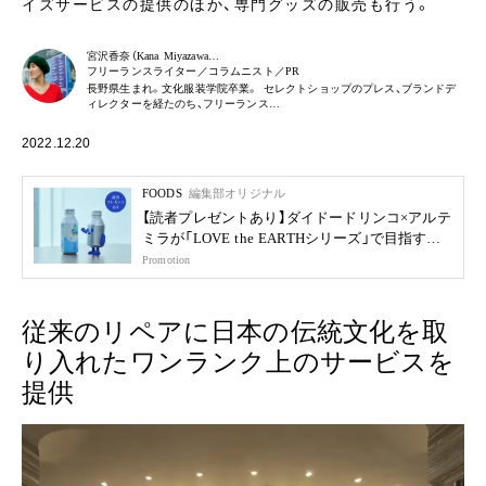
イズサービスの提供のほか、専門グッズの販売も行う。
宮沢香奈（Kana Miyazawa…
フリーランスライター／コラムニスト／PR
長野県生まれ。文化服装学院卒業。 セレクトショップのプレス、ブランドデ
ィレクターを経たのち、フリーランス…
2022.12.20
FOODS
編集部オリジナル
【読者プレゼントあり】ダイドードリンコ×アルテ
ミラが「LOVE the EARTHシリーズ」で目指す未
来
Promotion
従来のリペアに日本の伝統文化を取
り入れたワンランク上のサービスを
提供