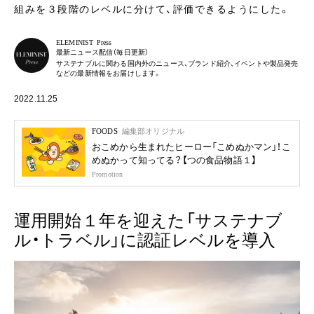
組みを３段階のレベルに分けて、評価できるようにした。
ELEMINIST Press
最新ニュース配信（毎日更新）
サステナブルに関わる国内外のニュース、ブランド紹介、イベントや製品発売
などの最新情報をお届けします。
2022.11.25
FOODS
編集部オリジナル
おこめから生まれたヒーロー「こめぬかマン」！こ
めぬかって知ってる？【つの食品物語１】
Promotion
運用開始１年を迎えた「サステナブ
ル・トラベル」に認証レベルを導入