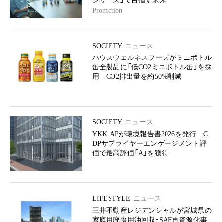
シリーズ」で目指す未来
Promotion
SOCIETY
ニュース
ハウスウェルネスフーズがミニボトル
缶全製品に「低CO2ミニボトル缶」を採
用 CO2排出量を約50%削減
SOCIETY
ニュース
YKK APが環境報告書2026を発行 C
DPサプライヤーエンゲージメント評
価で最高評価「A」を獲得
LIFESTYLE
ニュース
三井不動産レジデンシャルが宮城県の
家庭用廃食用油回収・SAF再資源化事