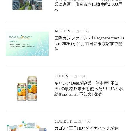
業に参画 仙台市内11物件約2,800戸
へ
ACTION
ニュース
国際カンファレンス「RegenerAction Ja
pan 2026」が11月11日に東京駅前で開
催
FOODS
ニュース
キリンとDoleが協業 熊本産「不知
火」の規格外果実を使った「キリン 氷
結®mottainai 不知火」発売
SOCIETY
ニュース
カゴメ・王子HD・ダイナパックが連