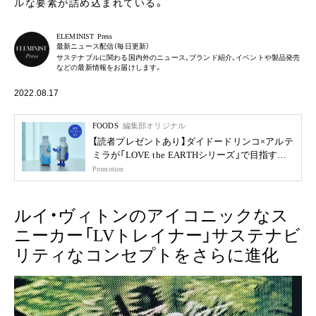
ルな要素が詰め込まれている。
ELEMINIST Press
最新ニュース配信（毎日更新）
サステナブルに関わる国内外のニュース、ブランド紹介、イベントや製品発売
などの最新情報をお届けします。
2022.08.17
FOODS
編集部オリジナル
【読者プレゼントあり】ダイドードリンコ×アルテ
ミラが「LOVE the EARTHシリーズ」で目指す未
来
Promotion
ルイ・ヴィトンのアイコニックなス
ニーカー「LVトレイナー」サステナビ
リティなコンセプトをさらに進化