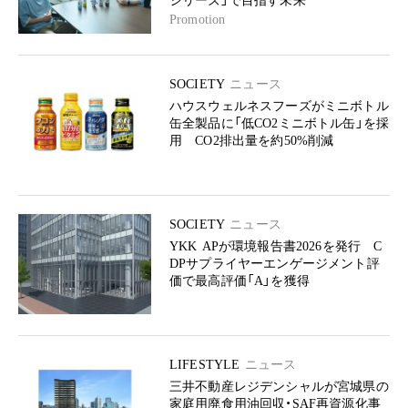
シリーズ」で目指す未来
Promotion
SOCIETY
ニュース
ハウスウェルネスフーズがミニボトル
缶全製品に「低CO2ミニボトル缶」を採
用 CO2排出量を約50%削減
SOCIETY
ニュース
YKK APが環境報告書2026を発行 C
DPサプライヤーエンゲージメント評
価で最高評価「A」を獲得
LIFESTYLE
ニュース
三井不動産レジデンシャルが宮城県の
家庭用廃食用油回収・SAF再資源化事