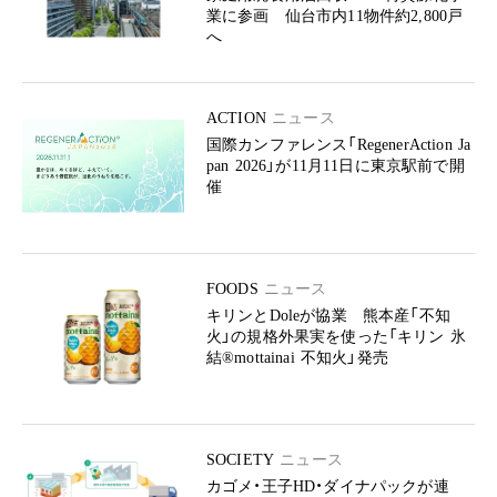
業に参画 仙台市内11物件約2,800戸
へ
ACTION
ニュース
国際カンファレンス「RegenerAction Ja
pan 2026」が11月11日に東京駅前で開
催
FOODS
ニュース
キリンとDoleが協業 熊本産「不知
火」の規格外果実を使った「キリン 氷
結®mottainai 不知火」発売
SOCIETY
ニュース
カゴメ・王子HD・ダイナパックが連