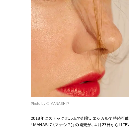
Photo by ©︎ MANASHI７
2018年にストックホルムで創業。エシカルで持続可
「MANASI７（マナシ７)」の発売が、４月27日からLI