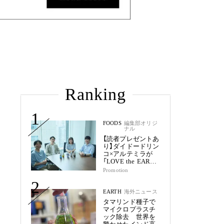
Ranking
1
FOODS
編集部オリジ
ナル
【読者プレゼントあ
り】ダイドードリン
コ×アルテミラが
「LOVE the EARTH
シリーズ」で目指す
Promotion
未来
2
EARTH
海外ニュース
タマリンド種子で
マイクロプラスチ
ック除去 世界を