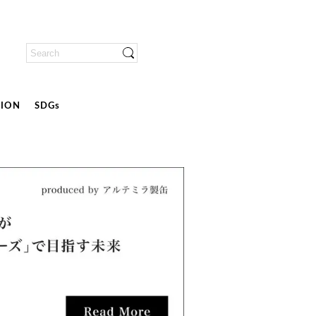
ION
SDGs