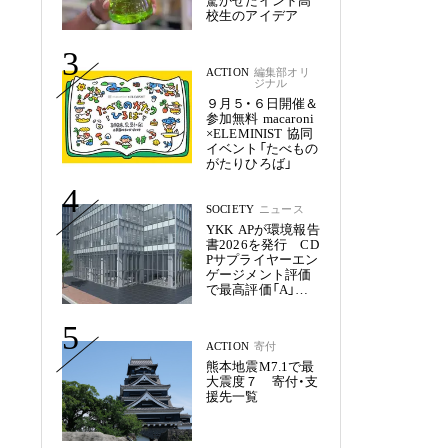
驚かせたインド高
校生のアイデア
3
ACTION
編集部オリ
ジナル
９月５・６日開催＆
参加無料 macaroni
×ELEMINIST 協同
イベント「たべもの
がたりひろば」
4
SOCIETY
ニュース
YKK APが環境報告
書2026を発行 CD
Pサプライヤーエン
ゲージメント評価
で最高評価「A」を
獲得
5
ACTION
寄付
熊本地震M7.1で最
大震度７ 寄付・支
援先一覧