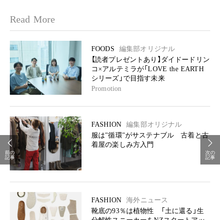
Read More
FOODS
編集部オリジナル
【読者プレゼントあり】ダイドードリン
コ×アルテミラが「LOVE the EARTH
シリーズ」で目指す未来
Promotion
FASHION
編集部オリジナル
服は"循環"がサステナブル 古着と古
着屋の楽しみ方入門
前の
次の
記事
記事
FASHION
海外ニュース
靴底の93％は植物性 「土に還る」生