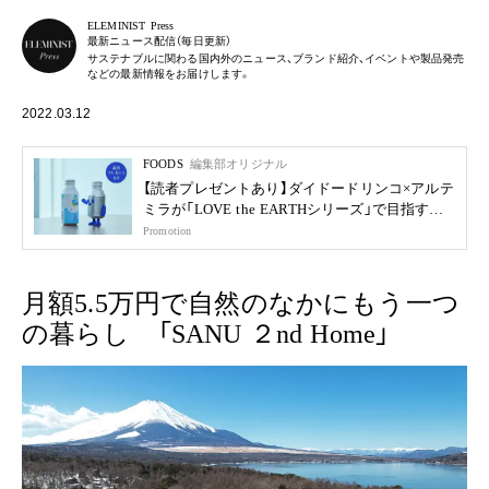
ELEMINIST Press
最新ニュース配信（毎日更新）
サステナブルに関わる国内外のニュース、ブランド紹介、イベントや製品発売
などの最新情報をお届けします。
2022.03.12
FOODS
編集部オリジナル
【読者プレゼントあり】ダイドードリンコ×アルテ
ミラが「LOVE the EARTHシリーズ」で目指す未
来
Promotion
月額5.5万円で自然のなかにもう一つ
の暮らし 「SANU ２nd Home」