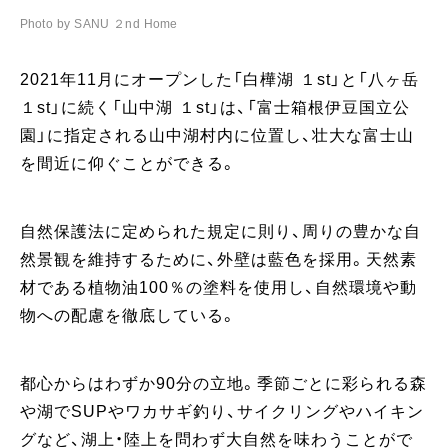
Photo by SANU ２nd Home
Ph
2021年11月にオープンした「白樺湖 １st」と「八ヶ岳
１st」に続く「山中湖 １st」は、「富士箱根伊豆国立公
園」に指定される山中湖村内に位置し、壮大な富士山
を間近に仰ぐことができる。
自然保護法に定められた規定に則り、周りの豊かな自
然景観を維持するために、外壁は藍色を採用。天然素
材である植物油100％の塗料を使用し、自然環境や動
物への配慮を徹底している。
都心からはわずか90分の立地。季節ごとに彩られる森
や湖でSUPやワカサギ釣り、サイクリングやハイキン
グなど、湖上・陸上を問わず大自然を味わうことがで