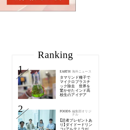
Ranking
1
EARTH
海外ニュース
タマリンド種子で
マイクロプラスチ
ック除去 世界を
驚かせたインド高
校生のアイデア
2
FOODS
編集部オリジ
ナル
【読者プレゼントあ
り】ダイドードリン
コ×アルテミラが