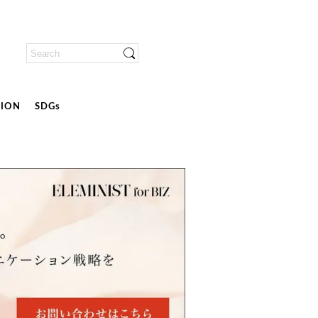
ION
SDGs