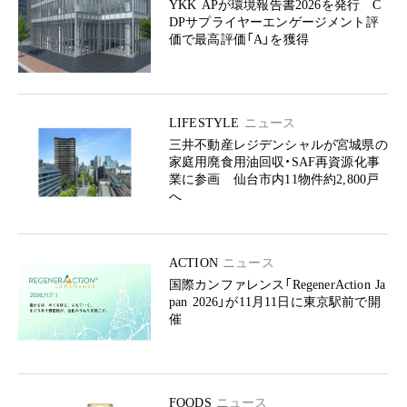
YKK APが環境報告書2026を発行 C
DPサプライヤーエンゲージメント評
価で最高評価「A」を獲得
LIFESTYLE
ニュース
三井不動産レジデンシャルが宮城県の
家庭用廃食用油回収・SAF再資源化事
業に参画 仙台市内11物件約2,800戸
へ
ACTION
ニュース
国際カンファレンス「RegenerAction Ja
pan 2026」が11月11日に東京駅前で開
催
FOODS
ニュース