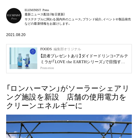
ELEMINIST Press
最新ニュース配信（毎日更新）
サステナブルに関わる国内外のニュース、ブランド紹介、イベントや製品発売
などの最新情報をお届けします。
2021.08.20
FOODS
編集部オリジナル
【読者プレゼントあり】ダイドードリンコ×アルテ
ミラが「LOVE the EARTHシリーズ」で目指す未
来
Promotion
「ロンハーマン」がソーラーシェアリ
ング施設を新設 店舗の使用電力を
クリーンエネルギーに