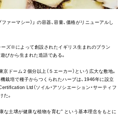
ハーブファーマシー）」 の容器、容量、価格がリニューアルし
・リチャーズ※によって創設されたイギリス生まれのブラン
葉遊びから生まれた造語である。
場は、東京ドーム２個分以上（５エーカー）という広大な敷地。
機栽培で種子からつくられたハーブは、1946年に設立
Certification Ltd（ソイル・アソシエーション・サーティフ
けた。
 Ltd」 とは、“健康な土壌が健康な植物を育む” という基本理念をもとに