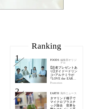
Ranking
1
FOODS
編集部オリジ
ナル
【読者プレゼントあ
り】ダイドードリン
コ×アルテミラが
「LOVE the EARTH
シリーズ」で目指す
Promotion
未来
2
EARTH
海外ニュース
タマリンド種子で
マイクロプラスチ
ック除去 世界を