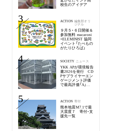
驚かせたインド高
校生のアイデア
3
ACTION
編集部オリ
ジナル
９月５・６日開催＆
参加無料 macaroni
×ELEMINIST 協同
イベント「たべもの
がたりひろば」
4
SOCIETY
ニュース
YKK APが環境報告
書2026を発行 CD
Pサプライヤーエン
ゲージメント評価
で最高評価「A」を
獲得
5
ACTION
寄付
熊本地震M7.1で最
大震度７ 寄付・支
援先一覧