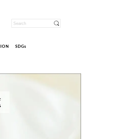
ION
SDGs