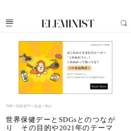
MENU
TOP
SOCIETY
社会
学び
世界保健デーとSDGsとのつなが
り その目的や2021年のテーマ