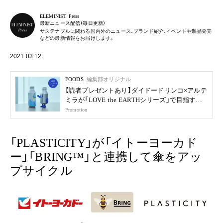
ELEMINIST Press
最新ニュース配信（毎日更新）
サステナブルに関わる国内外のニュース、ブランド紹介、イベントや製品発売
などの最新情報をお届けします。
2021.03.12
FOODS
編集部オリジナル
【読者プレゼントあり】ダイドードリンコ×アルテ
ミラが「LOVE the EARTHシリーズ」で目指す未
来
Promotion
「PLASTICITY」が「イトーヨーカド
ー」「BRING™」と連携して傘をアッ
プサイクル