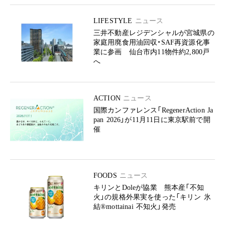
LIFESTYLE
ニュース
三井不動産レジデンシャルが宮城県の
家庭用廃食用油回収・SAF再資源化事
業に参画 仙台市内11物件約2,800戸
へ
ACTION
ニュース
国際カンファレンス「RegenerAction Ja
pan 2026」が11月11日に東京駅前で開
催
FOODS
ニュース
キリンとDoleが協業 熊本産「不知
火」の規格外果実を使った「キリン 氷
結®mottainai 不知火」発売