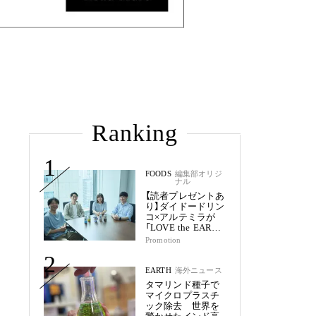
Ranking
1
FOODS
編集部オリジ
ナル
【読者プレゼントあ
り】ダイドードリン
コ×アルテミラが
「LOVE the EARTH
シリーズ」で目指す
Promotion
未来
2
EARTH
海外ニュース
タマリンド種子で
マイクロプラスチ
ック除去 世界を