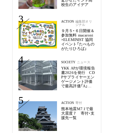
驚かせたインド高
校生のアイデア
3
ACTION
編集部オリ
ジナル
９月５・６日開催＆
参加無料 macaroni
×ELEMINIST 協同
イベント「たべもの
がたりひろば」
4
SOCIETY
ニュース
YKK APが環境報告
書2026を発行 CD
Pサプライヤーエン
ゲージメント評価
で最高評価「A」を
獲得
5
ACTION
寄付
熊本地震M7.1で最
大震度７ 寄付・支
援先一覧