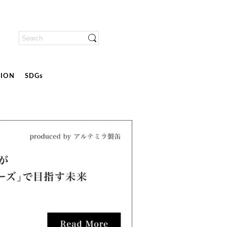
ION
SDGs