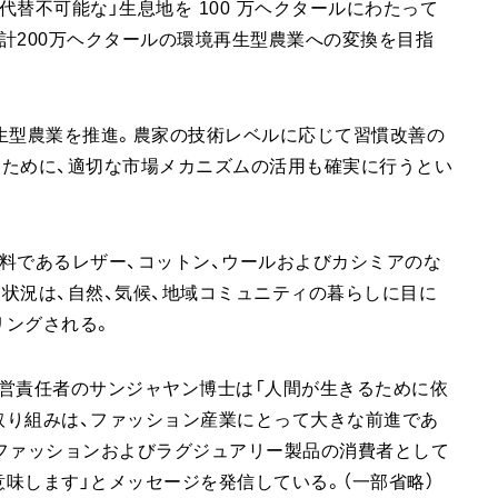
替不可能な」生息地を 100 万ヘクタールにわたって
計200万ヘクタールの環境再生型農業への変換を目指
生型農業を推進。農家の技術レベルに応じて習慣改善の
るために、適切な市場メカニズムの活用も確実に行うとい
料であるレザー、コットン、ウールおよびカシミアのな
状況は、自然、気候、地域コミュニティの暮らしに目に
リングされる。
営責任者のサンジャヤン博士は「人間が生きるために依
取り組みは、ファッション産業にとって大きな前進であ
ファッションおよびラグジュアリー製品の消費者として
味します」とメッセージを発信している。（一部省略）