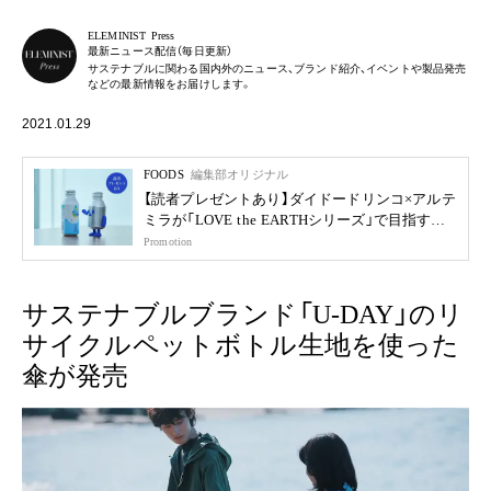
ELEMINIST Press
最新ニュース配信（毎日更新）
サステナブルに関わる国内外のニュース、ブランド紹介、イベントや製品発売
などの最新情報をお届けします。
2021.01.29
FOODS
編集部オリジナル
【読者プレゼントあり】ダイドードリンコ×アルテ
ミラが「LOVE the EARTHシリーズ」で目指す未
来
Promotion
サステナブルブランド「U-DAY」のリ
サイクルペットボトル生地を使った
傘が発売