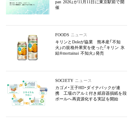
pan 2026」が11月11日に東京駅前で開
催
FOODS
ニュース
キリンとDoleが協業 熊本産「不知
火」の規格外果実を使った「キリン 氷
結®mottainai 不知火」発売
SOCIETY
ニュース
カゴメ・王子HD・ダイナパックが連
携 工場のアルミ付き紙容器損紙を段
ボールへ再資源化する実証を開始