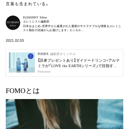
言葉も生まれている。
ELEMINIST Editor
エレミニスト編集部
日本をはじめ、世界中から厳選された最新のサステナブルな情報をエレミニ
スト独自の目線からお届けします。エシカル…
2021.02.03
FOODS
編集部オリジナル
【読者プレゼントあり】ダイドードリンコ×アルテ
ミラが「LOVE the EARTHシリーズ」で目指す未
来
Promotion
FOMOとは